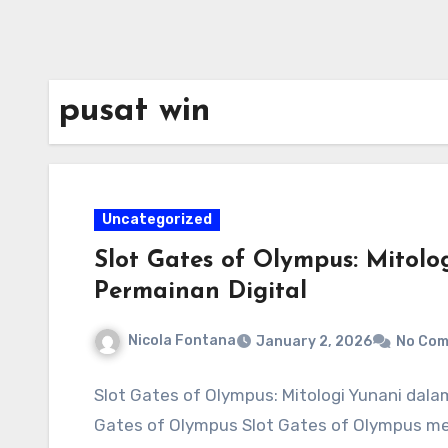
pusat win
Uncategorized
Slot Gates of Olympus: Mitol
Permainan Digital
Nicola Fontana
January 2, 2026
No Co
Slot Gates of Olympus: Mitologi Yunani dal
Gates of Olympus Slot Gates of Olympus mer