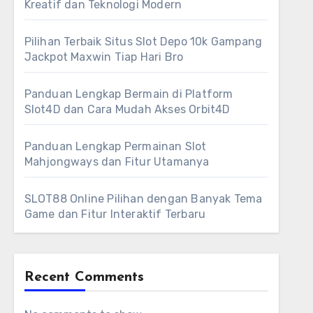
Kreatif dan Teknologi Modern
Pilihan Terbaik Situs Slot Depo 10k Gampang
Jackpot Maxwin Tiap Hari Bro
Panduan Lengkap Bermain di Platform
Slot4D dan Cara Mudah Akses Orbit4D
Panduan Lengkap Permainan Slot
Mahjongways dan Fitur Utamanya
SLOT88 Online Pilihan dengan Banyak Tema
Game dan Fitur Interaktif Terbaru
Recent Comments