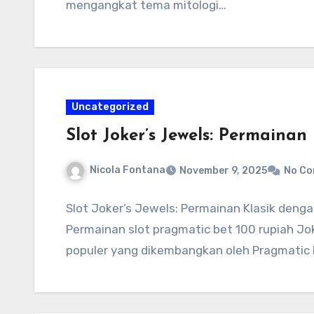
mengangkat tema mitologi…
Uncategorized
Slot Joker’s Jewels: Permaina
Nicola Fontana
November 9, 2025
No C
Slot Joker’s Jewels: Permainan Klasik den
Permainan slot pragmatic bet 100 rupiah Jo
populer yang dikembangkan oleh Pragmatic 