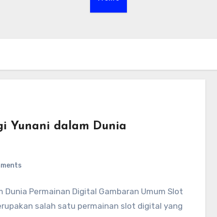
ogi Yunani dalam Dunia
mments
am Dunia Permainan Digital Gambaran Umum Slot
upakan salah satu permainan slot digital yang