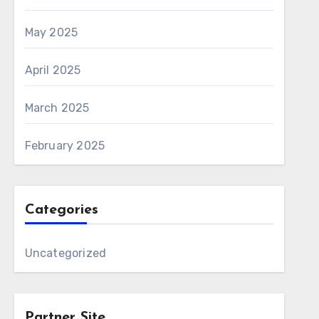
May 2025
April 2025
March 2025
February 2025
Categories
Uncategorized
Partner Site