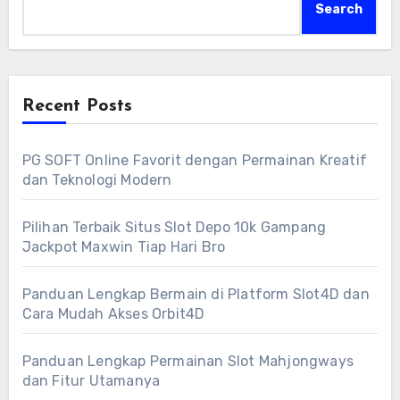
Search
Recent Posts
PG SOFT Online Favorit dengan Permainan Kreatif
dan Teknologi Modern
Pilihan Terbaik Situs Slot Depo 10k Gampang
Jackpot Maxwin Tiap Hari Bro
Panduan Lengkap Bermain di Platform Slot4D dan
Cara Mudah Akses Orbit4D
Panduan Lengkap Permainan Slot Mahjongways
dan Fitur Utamanya