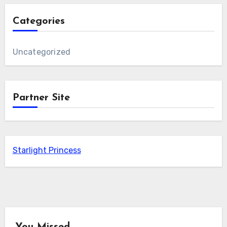
Categories
Uncategorized
Partner Site
Starlight Princess
You Missed