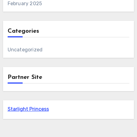
February 2025
Categories
Uncategorized
Partner Site
Starlight Princess