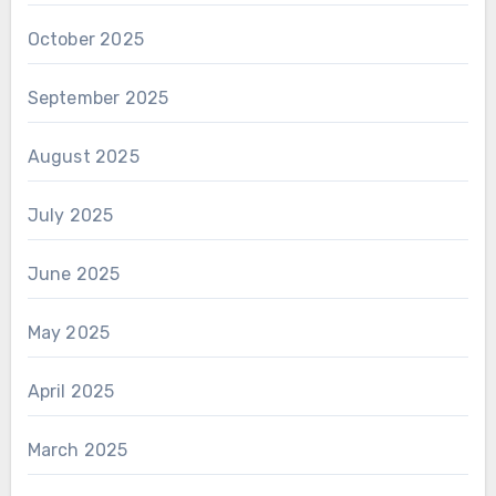
October 2025
September 2025
August 2025
July 2025
June 2025
May 2025
April 2025
March 2025