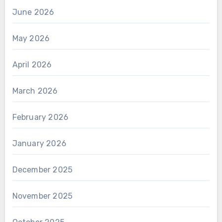
June 2026
May 2026
April 2026
March 2026
February 2026
January 2026
December 2025
November 2025