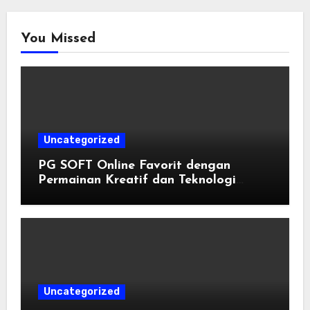
You Missed
Uncategorized
PG SOFT Online Favorit dengan
Permainan Kreatif dan Teknologi
Modern
Uncategorized