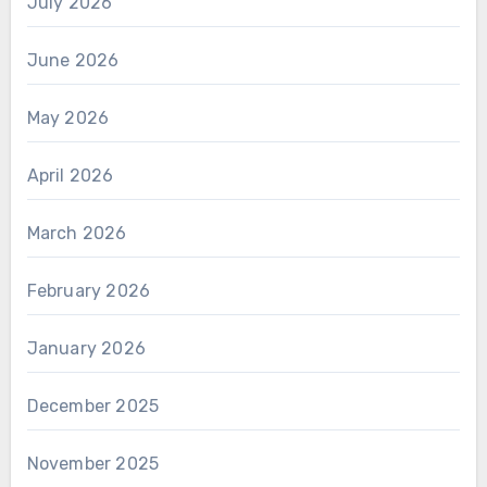
July 2026
June 2026
May 2026
April 2026
March 2026
February 2026
January 2026
December 2025
November 2025