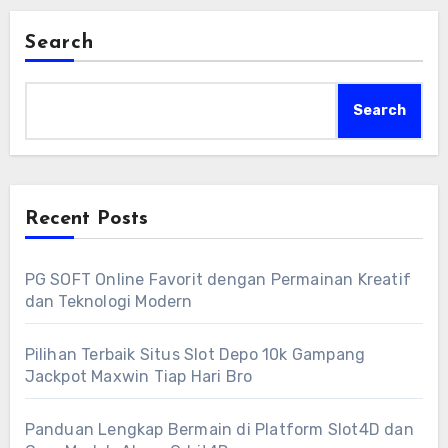
Search
Search
Recent Posts
PG SOFT Online Favorit dengan Permainan Kreatif
dan Teknologi Modern
Pilihan Terbaik Situs Slot Depo 10k Gampang
Jackpot Maxwin Tiap Hari Bro
Panduan Lengkap Bermain di Platform Slot4D dan