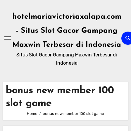
Skip
to
hotelmariavictoriaxalapa.com
content
- Situs Slot Gacor Gampang
Maxwin Terbesar di Indonesia
Situs Slot Gacor Gampang Maxwin Terbesar di
Indonesia
bonus new member 100
slot game
Home
bonus new member 100 slot game