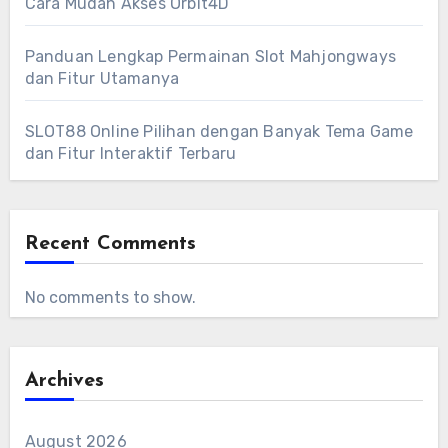
Cara Mudah Akses Orbit4D
Panduan Lengkap Permainan Slot Mahjongways
dan Fitur Utamanya
SLOT88 Online Pilihan dengan Banyak Tema Game
dan Fitur Interaktif Terbaru
Recent Comments
No comments to show.
Archives
August 2026